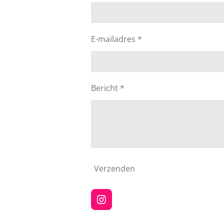
E-mailadres *
Bericht *
Verzenden
I
n
s