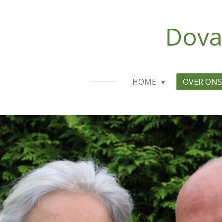
Ga
direct
Dova
naar
de
hoofdinhoud
HOME
OVER ON