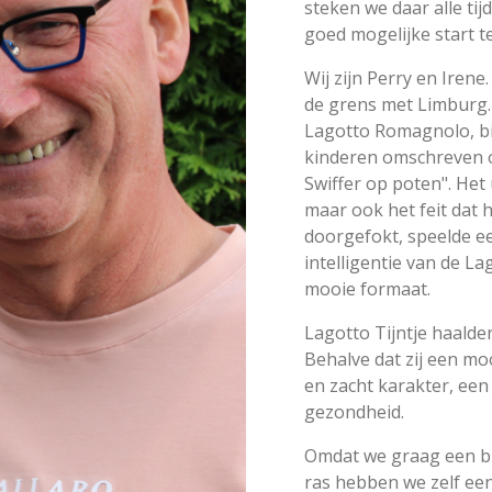
steken we daar alle tij
goed mogelijke start t
Wij zijn Perry en Iren
de grens met Limburg.
Lagotto Romagnolo, bi
kinderen omschreven o
Swiffer op poten". Het 
maar ook het feit dat h
doorgefokt, speelde e
intelligentie van de L
mooie formaat.
Lagotto Tijntje haalden
Behalve dat zij een moo
en zacht karakter, een
gezondheid.
Omdat we graag een bi
ras hebben we zelf een