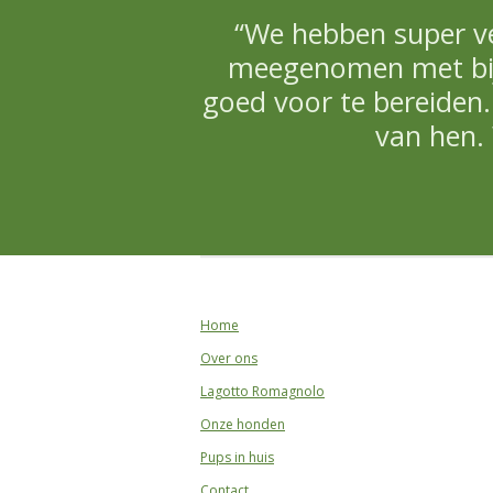
“We hebben super vee
meegenomen met bijn
goed voor te bereiden
van hen. 
Home
Over ons
Lagotto Romagnolo
Onze honden
Pups in huis
Contact